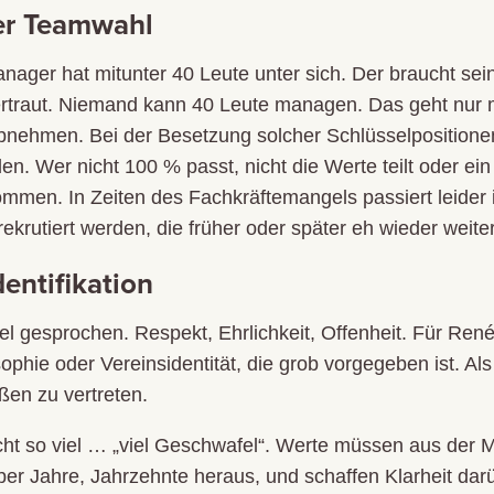
der Teamwahl
anager hat mitunter 40 Leute unter sich. Der braucht se
vertraut. Niemand kann 40 Leute managen. Das geht nur 
abnehmen. Bei der Besetzung solcher Schlüsselpositionen 
 Wer nicht 100 % passt, nicht die Werte teilt oder ein 
ommen. In Zeiten des Fachkräftemangels passiert leide
krutiert werden, die früher oder später eh wieder weite
dentifikation
el gesprochen. Respekt, Ehrlichkeit, Offenheit. Für René
ophie oder Vereinsidentität, die grob vorgegeben ist. Als
ßen zu vertreten.
icht so viel … „viel Geschwafel“. Werte müssen aus de
über Jahre, Jahrzehnte heraus, und schaffen Klarheit darü