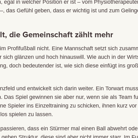
egal in welcher Position er ist – vom Physiotherapeuten
–, das Gefühl geben, dass er wichtig ist und zum Gelin
lt, die Gemeinschaft zählt mehr
im Profifußball nicht. Eine Mannschaft setzt sich zusa
r sich glänzen und hoch hinauswill. Wie auch in der Wirtsc
, doch bedeutender ist, wie sich diese einfügt ins gro
nzfeld und entwickelt sich darin weiter. Ein Torwart mus
n. Das Spiel gewinnen sie aber nur, wenn sie als Team f
eine Spieler ins Einzeltraining zu schicken, ihnen kurz vo
 los spielen zu lassen.
passieren, dass ein Stürmer mal einen Ball abwehrt oder
n geben Struktur, diese sind aber nicht immer starr. Im F