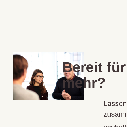
Bereit für
mehr?
Lassen
zusamm