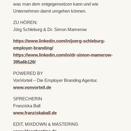
was man dem entgegensetzen kann und wie
Unternehmen damit umgehen können.
ZU HÖREN:
Jörg Schleburg & Dr. Simon Mamerow
https://www.linkedin.com/in/joerg-schleburg-
employer-branding/
https://www.linkedin.com/in/dr-simon-mamerow-
395a6b126/
POWERED BY
VonVorteil – Die Employer Branding Agentur.
www.vonvorteil.de
SPRECHERIN
Franziska Ball
www.franziskaball.de
EDIT, MIXDOWN & MASTERING