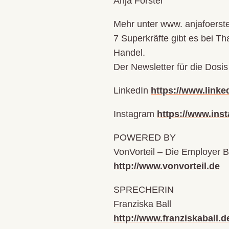
Anja Förster
Mehr unter www. anjafoerst
7 Superkräfte gibt es bei Th
Handel.
Der Newsletter für die Dosi
LinkedIn
https://www.linked
Instagram
https://www.ins
POWERED BY
VonVorteil – Die Employer B
http://www.vonvorteil.de
SPRECHERIN
Franziska Ball
http://www.franziskaball.d