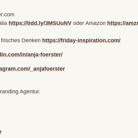
er.com
alia
https://tidd.ly/3MSUuNV
oder Amazon
https://amz
s frisches Denken
https://friday-inspiration.com/
in.com/in/anja-foerster/
tagram.com/_anjafoerster
randing Agentur.
e