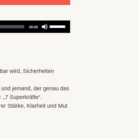
Pfeiltasten
00:00
Hoch/Runter
benutzen,
um
die
Lautstärke
bar wird, Sicherheiten
zu
regeln.
“ – und jemand, der genau das
: „7 Superkräfte“.
rer Stärke, Klarheit und Mut