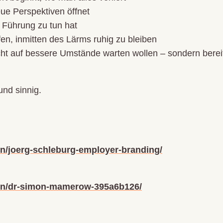
ue Perspektiven öffnet
 Führung zu tun hat
fen, inmitten des Lärms ruhig zu bleiben
icht auf bessere Umstände warten wollen – sondern bereit
und sinnig.
in/joerg-schleburg-employer-branding/
/in/dr-simon-mamerow-395a6b126/