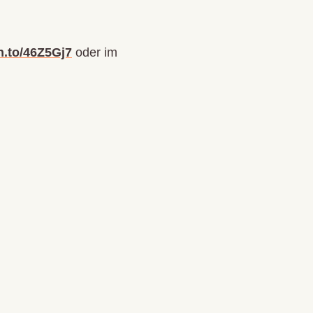
n.to/46Z5Gj7
oder im