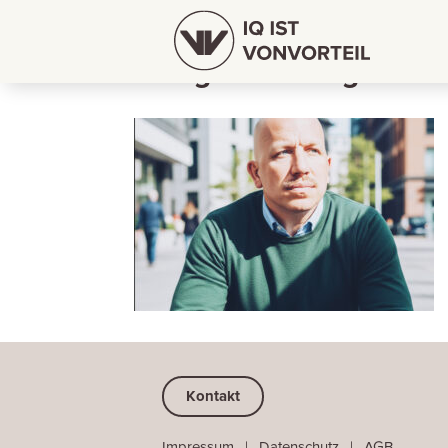
Joerg-Schleburg1528-
Kontakt
Impressum
⠀
|
⠀
Datenschutz
⠀|
⠀
AGB