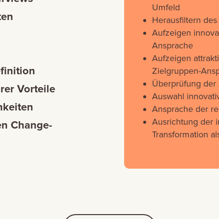
Umfeld
ten
Herausfiltern de
Aufzeigen innova
Ansprache
Aufzeigen attrakt
inition
Zielgruppen-Ans
Überprüfung der 
rer Vorteile
Auswahl innovat
mkeiten
Ansprache der re
Ausrichtung der i
en Change-
Transformation al