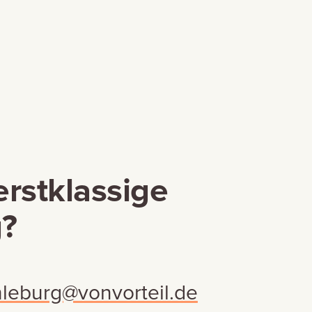
erstklassige
?
hleburg@vonvorteil.de