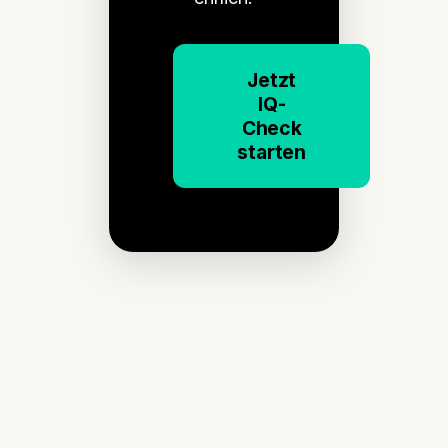
Jetzt
IQ-
Check
starten