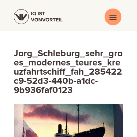
Jorg_Schleburg_sehr_gro
es_modernes_teures_kre
uzfahrtschiff_fah_285422
c9-52d3-440b-a1dc-
9b936faf0123