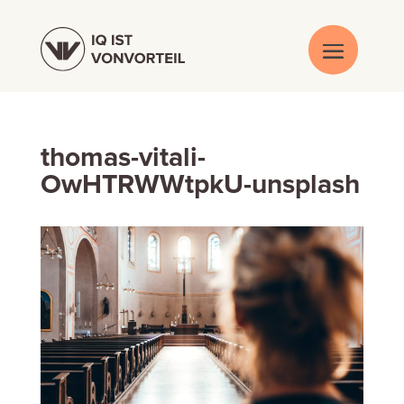
thomas-vitali-
OwHTRWWtpkU-unsplash